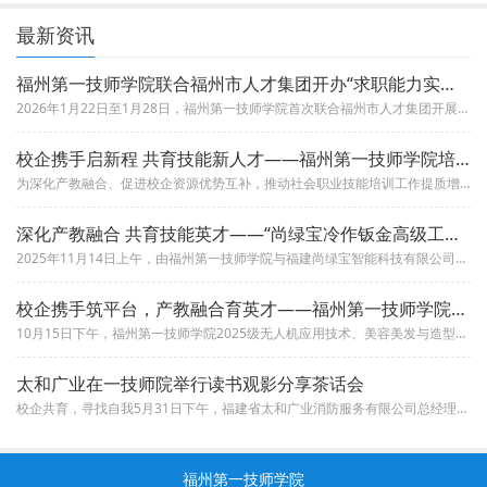
最新资讯
福州第一技师学院联合福州市人才集团开办“求职能力实训”培训班
2026年1月22日至1月28日，福州第一技师学院首次联合福州市人才集团开展为期7天“求职能力实训”培训班。此次培训既是...
校企携手启新程 共育技能新人才——福州第一技师学院培训鉴定
为深化产教融合、促进校企资源优势互补，推动社会职业技能培训工作提质增效，2025年11月17 日下午，福州第一技师学院培...
深化产教融合 共育技能英才——“尚绿宝冷作钣金高级工新型学徒
2025年11月14日上午，由福州第一技师学院与福建尚绿宝智能科技有限公司联合举办的“尚绿宝冷作钣金高级工新型学徒制培训...
校企携手筑平台，产教融合育英才——福州第一技师学院2025级
10月15日下午，福州第一技师学院2025级无人机应用技术、美容美发与造型（美容）专业企业订单班开班式分别在艺圃工作室与...
太和广业在一技师院举行读书观影分享茶话会
校企共育，寻找自我5月31日下午，福建省太和广业消防服务有限公司总经理林春萍、高级工程师方元发和行政总监魏雅静一行走进福...
福州第一技师学院